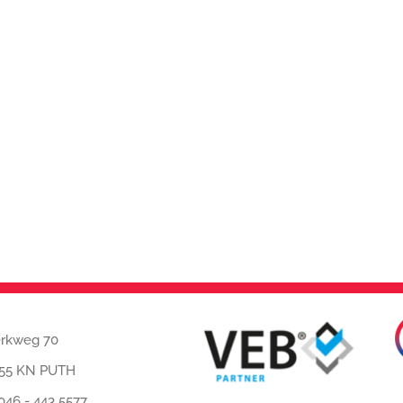
rkweg 70
55 KN PUTH
046 - 443 5577