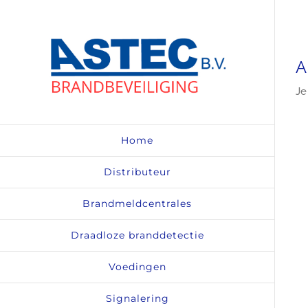
Ga
naar
inhoud
A
Je
Home
Distributeur
Brandmeldcentrales
Draadloze branddetectie
Voedingen
Signalering