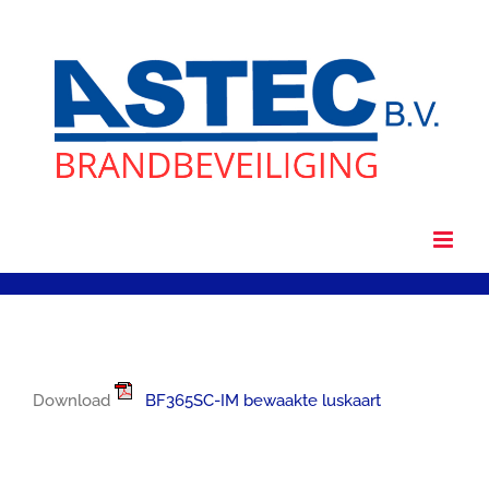
Ga
naar
inhoud
Download
BF365SC-IM bewaakte luskaart