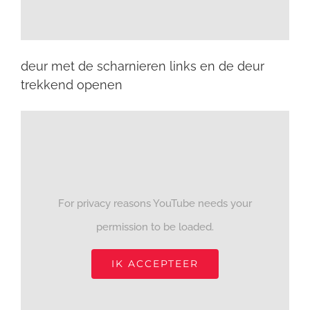
deur met de scharnieren links en de deur
trekkend openen
For privacy reasons YouTube needs your
permission to be loaded.
IK ACCEPTEER