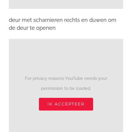
deur met scharnieren rechts en duwen om
de deur te openen
For privacy reasons YouTube needs your
permission to be loaded.
IK ACCEPTEER