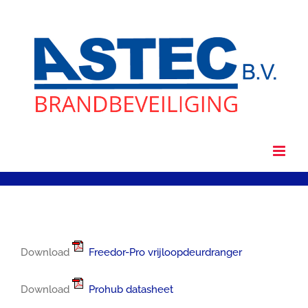
Ga
naar
inhoud
Download
Freedor-Pro vrijloopdeurdranger
Download
Prohub datasheet