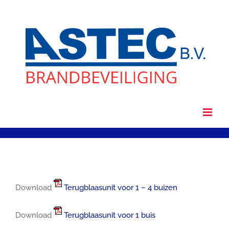
Ga
naar
inhoud
Download
Terugblaasunit voor 1 – 4 buizen
Download
Terugblaasunit voor 1 buis