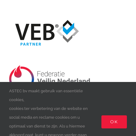
ASTEC bv maakt gebruik van essentiële
cookies,
cookies ter verbetering van de website en
social media en reclame cookies om u
OK
optimaal van dienst te zijn. Als u hiermee
akkoord gaat, kunt u gewoon verder gaan.