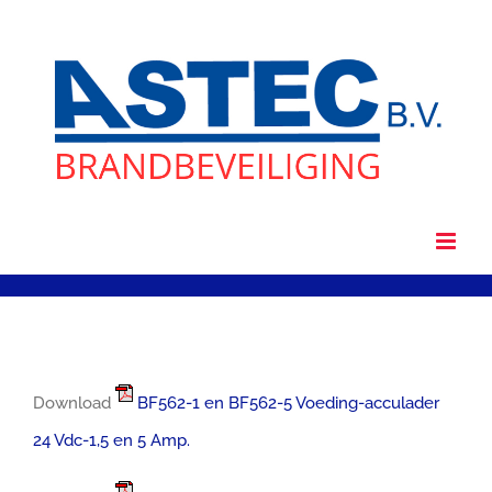
Ga
naar
inhoud
Download
BF562-1 en BF562-5 Voeding-acculader
24 Vdc-1,5 en 5 Amp.